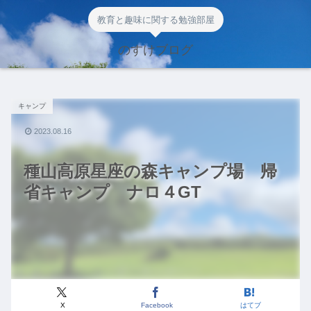
教育と趣味に関する勉強部屋
のすけブログ
キャンプ
2023.08.16
種山高原星座の森キャンプ場 帰
省キャンプ ナロ４GT
X
Facebook
はてブ