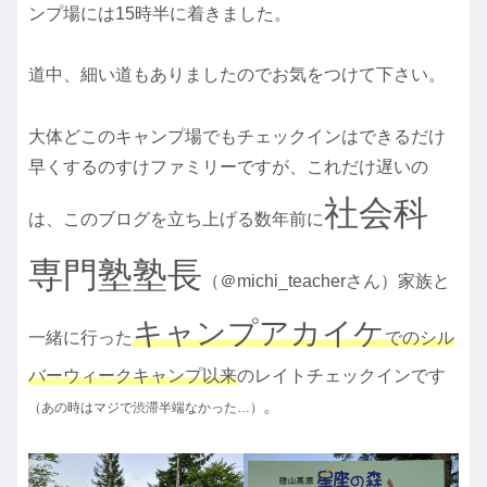
ンプ場には15時半に着きました。
道中、細い道もありましたのでお気をつけて下さい。
大体どこのキャンプ場でもチェックインはできるだけ
早くするのすけファミリーですが、これだけ遅いの
社会科
は、このブログを立ち上げる数年前に
専門塾塾長
（＠michi_teacherさん）家族と
キャンプアカイケ
一緒に行った
でのシル
バーウィークキャンプ以来
のレイトチェックインです
。
（あの時はマジで渋滞半端なかった…）