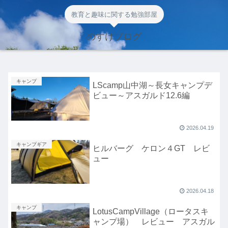
教育と趣味に関する勉強部屋
のすけブログ
キャンプ
LScamp山中湖～長女キャンプデ
ビュー～アスガルド12.6編
2026.04.19
キャンプギア
ヒルバーグ ケロン４GT レビ
ュー
2026.04.18
キャンプ
LotusCampVillage（ロータスキ
ャンプ場） レビュー アスガル