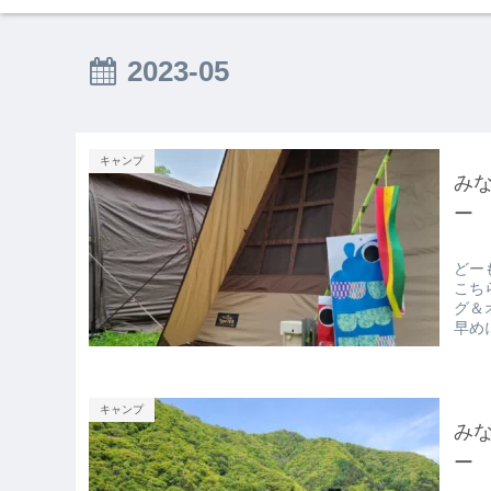
2023-05
キャンプ
み
ー 
どー
こち
グ＆
早め
キャンプ
み
ー 