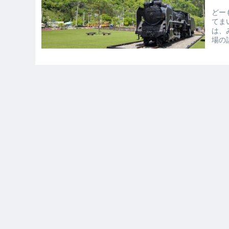
どー
てま
は、
場の