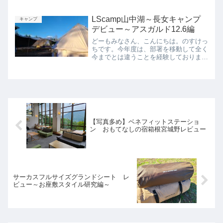
りたい方は前編の記事をご参照くださ
い。すばるランドの様子が知りたい方は
引き続きお楽しみください♪ 起床～朝
LScamp山中湖～長女キャンプ
キャンプ
ごはん～撤収クワイエットタ...
デビュー～アスガルド12.6編
どーもみなさん、こんにちは。のすけっ
ちです。今年度は、部署を移動して全く
今までとは違うことを経験しておりま
す。昨年度はほぼしなかった土日出勤
も、ほぼ毎週…慣れてきたら、時間も心
も余裕もできるかな…皆様もくれぐれも
体調には気を付けてお過ごしく...
【写真多め】ベネフィットステーショ
ン おもてなしの宿箱根宮城野レビュー
サーカスフルサイズグランドシート レ
ビュー～お座敷スタイル研究編～