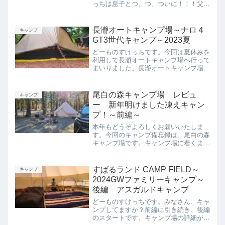
っちは息子とつ、つ、ついに！！！父子
キャンプを行ってまいりました～！父子
キャンプってどーなの？とか、フルサイ
ズグランドシートの使い心地が知りたい
長瀞オートキャンプ場～ナロ４
キャンプ
方、のすけっちの熱烈なフ...
GT3世代キャンプ～2023夏
どーものすけっちです。今回は夏休みを
利用して長瀞オートキャンプ場へ行って
まいりました。長瀞オートキャンプ場を
知りたい方、８月猛暑のレポートを知り
たい方は必見の内容です。笑それでは、
本編スタートです。長瀞オートキャンプ
尾白の森キャンプ場 レビュ
キャンプ
場レポート父子キャンプに...
ー 新年明けました凍えキャン
プ！～前編～
本年もどうぞよろしくお願いいたしま
す。今回のキャンプ備忘録は、尾白の森
キャンプ場です。キャンプ場に着くまで
がいろいろとあったため、今回は前編、
後編に分けてお届けします。キャンプの
内容のみをちゃちゃっと知りたい方は、
すばるランド CAMP FIELD～
キャンプ
後編へどうぞ。２０２３年１...
2024GWファミリーキャンプ～
後編 アスガルドキャンプ
どーものすけっちです。みなさん、キャ
ンプしてますか？前編に引き続き、後編
のスタートです。キャンプ場の詳細が知