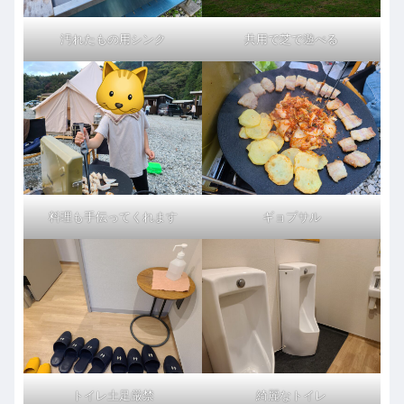
汚れたもの用シンク
共用で芝で遊べる
料理も手伝ってくれます
ギョプサル
トイレ土足厳禁
綺麗なトイレ