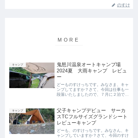
のすけ
鬼怒川温泉オートキャンプ場
キャンプ
2024夏 大雨キャンプ レビュ
ー
どーものすけっちです。みなさま、キャ
ンプしてますか？さて、今回は仕事も一
段落いたしましたので、７月に２泊で行
ってきたキャンプの振り返りをしてまい
りたいと思います。今回のキャンプ場の
情報を知りたい方、子育てキャンプの様
父子キャンプデビュー サーカ
キャンプ
子が知りたい方、のすけっ...
スTCフルサイズグランドシート
レビューキャンプ
どーも、のすけっちです。みなさん、キ
ャンプしていますか？さて、今回のすけ